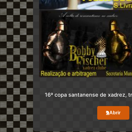
16ª copa santanense de xadrez, t
Abrir