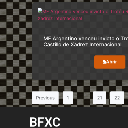
MF Argentino venceu invicto o Tr
Castillo de Xadrez Internacional
Abrir
Previous
1
…
21
22
BFXC