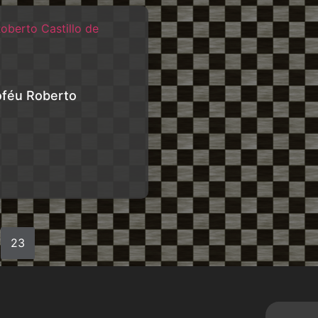
oféu Roberto
23