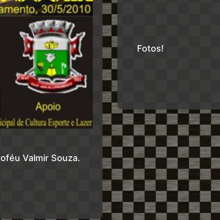
Fotos!
roféu Valmir Souza.