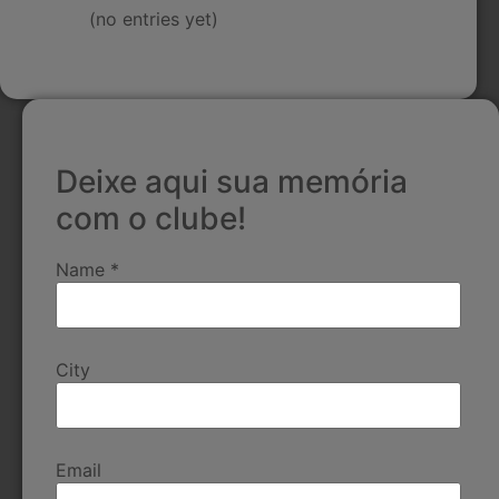
(no entries yet)
Deixe aqui sua memória
com o clube!
Name
*
City
Email