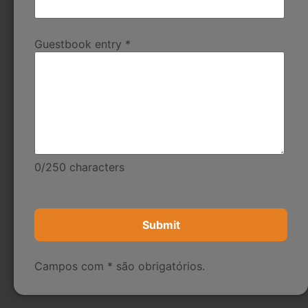
Guestbook entry
*
0
/
250
characters
Campos com * são obrigatórios.